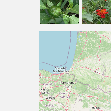
Le m
Jean-François, ancien commercial à Paris
pour transformer la ferme familiale.
A son retour dans la ferme familiale, Jean-Fra
C'est le rêve de Béatrice qui a vu le jour avec l
venir se ressourcer.
"
Notre maison accueille
celles et ceux qui 
. Ici, vous découvrirez les
l’essentiel
saveurs 
, que
Commingeoise
nous aimons partager
l'image d'une maison de famille, mêlant na
Bienvenue à la Ferme des Hautins, un espace
»
terroir!
Leur engagement dans une démarc
La Ferme des Hautins est engagée dans un
l'environnement et en valorisant les produ
partenariat avec d'autres acteurs locaux, 
.
responsable et solidaire
Découvrez leurs
produits et les savoir-fai
Pâtes
, fromage des Pyrénées, yaourts fermiers