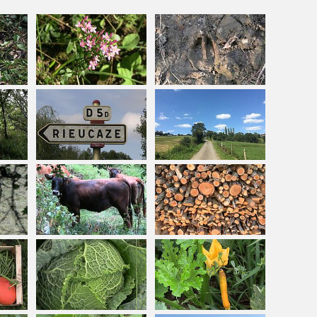
, transmettant de
vé cette terre avec amour et passion
erme de l’élevage, polyculture, pommes, vignes, volaille.
activité du «
»,
veau sous la mère
production phare du
la vie parisienne pour un retour aux sources et reprendre la
activité un
troupeau allaitant extensif en agriculture
sme.
plonger dans l'histoire de cette exploitation familiale et de
nné son identité.
 lieu-dit “les Hautins”.
est
. La vigne est mariée aux
)
connue depuis l’antiquité
tte de s’épanouir. Cette
technique culturale était répandue
es successives du phylloxera et de l’Oïdium dans la seconde
. Sur certaines parcelles
e dominait jusqu’à il y a 150 ans
’érables vestiges de cette pratique.