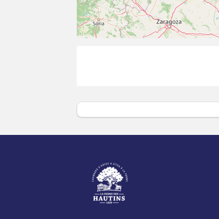
bières locales, le
lait de la Brique Rose
et bie
produits locaux.