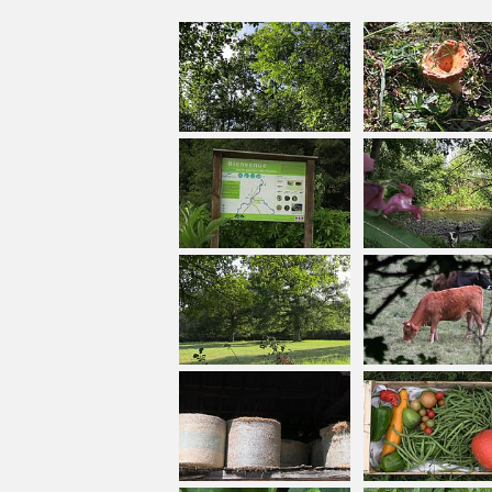
a
Depuis 1839, la famille propriétaire
culti
génération en génération, leur savoir-faire.
Jusque dans les années 60, on trouvait à la f
Par la suite, la ferme s’est spécialisée dans l’
.
Comminges
Dans les années 2010, Jean-François a quitté 
ferme familiale. Aujourd’hui, la ferme a pour 
biologique et se diversifie dans l’agritouri
Lors de votre visite, vous aurez l'occasion de 
découvrir les traditions agricoles qui ont faço
Que signifie les Hautins ?
Les Hautins” : le
nom de la ferme est issu du
La
culture de la vigne en Hautains (Hautins
arbres qui lui servent de poteaux et lui perme
jusqu’aux attaqu
dans le piémont pyrénéen
moitié du 19ième siècle.
Aux
alentours de Tarbes ce mode de cultur
de la ferme restent encore quelques rangées d