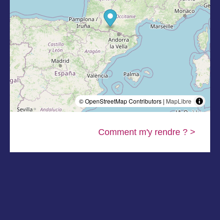
© OpenStreetMap Contributors |
MapLibre
Comment m'y rendre ? >