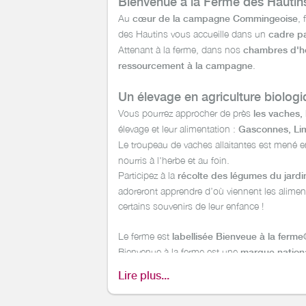
Bienvenue à la Ferme des Hautin
Au
, 
cœur de la campagne Commingeoise
des Hautins vous accueille dans un
cadre pai
Attenant à la ferme, dans nos
chambres d'hô
.
ressourcement à la campagne
Un élevage en agriculture biolog
Vous pourrez approcher de près
les vaches, 
élevage et leur alimentation :
Gasconnes, Lim
Le troupeau de vaches allaitantes est mené e
nourris à l'herbe et au foin.
Participez à la
récolte des légumes du jardi
adoreront apprendre d’où viennent les aliment
certains souvenirs de leur enfance !
Le ferme est
labellisée Bienveue à la ferm
Bienvenue à la ferme est une
marque nation
qui valorisent leurs productions en vente dire
Lire plus...
L’histoire de la ferme