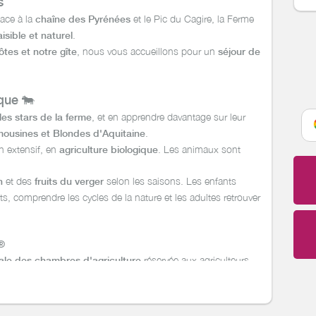
s
face à la
et le Pic du Cagire, la Ferme
chaîne des Pyrénées
.
sible et naturel
, nous vous accueillons pour un
tes et notre gîte
séjour de
ique
🐄
, et en apprendre davantage sur leur
les stars de la ferme
.
ousines et Blondes d'Aquitaine
n extensif, en
. Les animaux sont
agriculture biologique
et des
selon les saisons. Les enfants
n
fruits du verger
s, comprendre les cycles de la nature et les adultes retrouver
e®
réservée aux agriculteurs
ale des chambres d'agriculture
cte et/ou proposent une activité d'accueil à la ferme.