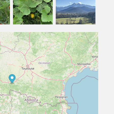
ot des propriétaires
, et
, avons uni nos
Béatrice, experte-comptable
rêves
nçois avait pour souhait de valoriser les bâtiments existants.
'
ouverture de notre maison d’hôtes où chacun peut
souhaitent prendre du temps pour soi et se reconnecter à
des produits locaux et l’authenticité de l’agriculture
. Aujourd’hui, nous vous offrons un l
 avec nos hôtes
ieu à
.
ture, sérénité et partage
 pour f
aire une pause, se retrouver, découvrir le goût du
he équitable et solidaire
e
, en
démarche de tourisme durable
respectant
. Jean François et Béatrice travaillent en
its locaux
, afin de
producteurs et artisans
promouvoir un tourisme
: pâtes de la ferme de la
Ferme O
re locaux Commingeois
, miel local, élevage bovins et ovins, haricots Tarbais, oeufs,