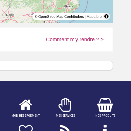
n d’autres.
A découvrir d’ici peu dans notre boutique de
© OpenStreetMap Contributors |
MapLibre
Comment m'y rendre ? >
MON HÉBERGEMENT
MES SERVICES
NOS PRODUITS